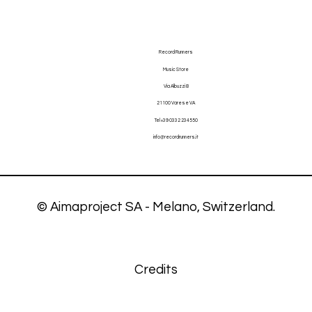
Record Runners
Music Store
Via Albuzzi 8
21100 Varese VA
Tel +39
03
32 234550
info@recordrunners.it
© Aimaproject SA - Melano, Switzerland.
Credits