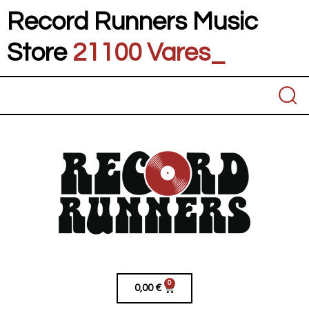
Record Runners Music
Store
2110
_
0
0,00
€